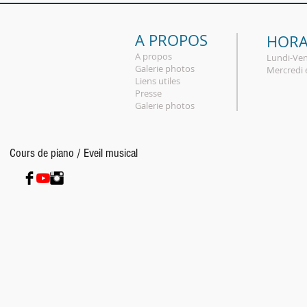
A PROPOS
HORA
A propos
Lundi-Ve
​Galerie photos
​Mercredi
Liens utiles
Presse
Galerie photos
Cours de piano / Eveil musical